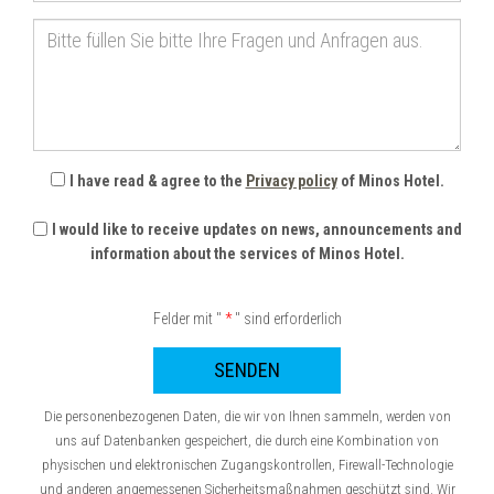
Bitte
füllen
Sie
bitte
Ihre
Fragen
und
I have read & agree to the
Privacy policy
of Minos Hotel.
Anfragen
aus.
I would like to receive updates on news, announcements and
information about the services of Minos Hotel.
Felder mit "
*
" sind erforderlich
SENDEN
Die personenbezogenen Daten, die wir von Ihnen sammeln, werden von
uns auf Datenbanken gespeichert, die durch eine Kombination von
physischen und elektronischen Zugangskontrollen, Firewall-Technologie
und anderen angemessenen Sicherheitsmaßnahmen geschützt sind. Wir