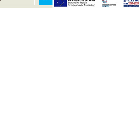
Е
стоке находится город Ираклион (80 км), на
 наследие острова Крита, а также насладиться
ской кухней.