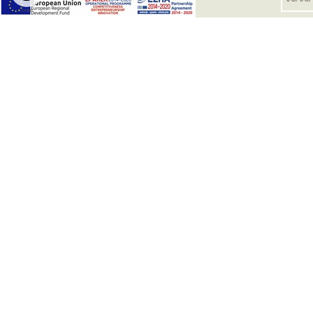
Cookie
Settings
Город Ретимно расположен на северном побе
Город Ретимно идеально подходит для путешес
песчаными п