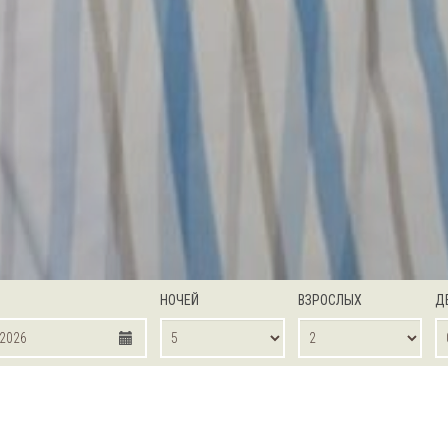
НОЧЕЙ
ВЗРОСЛЫХ
Д
OOM
DELUXE ROOM
DELUXE POOL VIEW
SUPERIOR